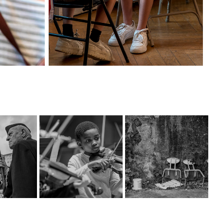
2024
Répétition des 
enfants du projet 
DEMOS
Reportage photo sur
3
les coulisses d'une
2022
répétition à
tion de 
Reportage photo 
l'auditorium de Lyon
e de la 
"urbex" dans un 
des enfants engagés
Algérie
hôpital désaffecté
dans le projet
DEMOS avec un chef
e photo
Reportage photo de
d'orchestre. Le
el pour la
type Urbex dans le
dispositif vise rendre
tion de
parc de l'Hôpital
accessible la
e de la
Lyon Sud, avant
pratique musicale
érie le 19
réhabilitation -
en orchestre à des
 Oullins,
Saint-Genis-Laval,
enfants issus de
de Lyon,
Grand Lyon, France
milieux défavorisés
ce
et
Saint-Genis-Laval
traditionnellement
ns
éloignés de la