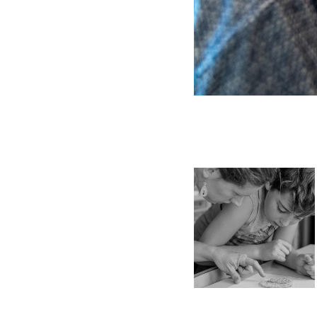
2022
Découverte du blob 
au CP
Reportage photo
d'activités dans une
classe de CP sur le
blob, en
collaboration avec le
CNRS - Saint-Genis-
Laval, Grand Lyon,
France
Saint-Genis-Laval / 
École Guilloux / CNRS