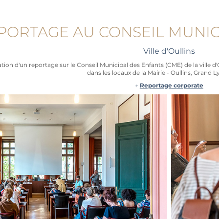
PORTAGE AU CONSEIL MUNIC
Ville d'Oullins
ation d'un reportage sur le Conseil Municipal des Enfants (CME) de la ville d'
dans les locaux de la Mairie - Oullins, Grand 
←
Reportage
c
orporate