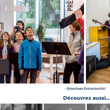
←
Reportage
Évènementiel
202
Découvrez aussi...
Repas de 
2018
2023
deux entr
Animations 
Remise des 
Journées du 
diplômes de l'EFAP / 
Réalisatio