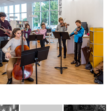
2023
Fête de l'Iris à 
3
Oullins
Noël de 
eprises
2015
Reportage photo
Soirée d'été au siège 
événementiel sur la
n de deux