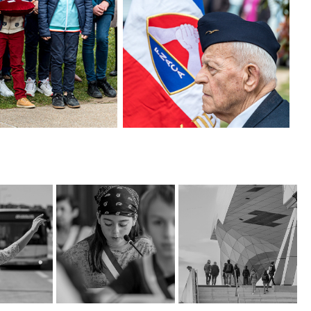
2021
2023
Vie du Musée des 
Reportage au 
Confluences
6
Conseil Municipal 
ts en 
des Enfants
Reportage photo
Avignon
corporate complet
Réalisation d'un
sur le Musée des
tage
reportage sur le
Confluences,
el sur les
Conseil Municipal
expositions,
sages liés
des Enfants (CME) de
intérieur, extérieur,
ports en
la ville d'Oullins à
activités, photos
ans la
l'occasion du dernier
d'ambiance... Afin de
vignon,
conseil de l'année
renouveller la
ce
dans les locaux de la
banque d'images du
Mairie - Oullins,
Musée - Lyon, France
 d'Avignon
Grand Lyon, France