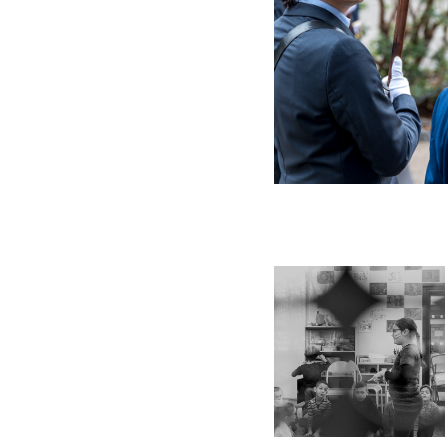
2018
Vie d'une MJC
Reportage
institutionnel sur la
vie d'une MJC avec
ses différentes
activités - Saint-
Genis-Laval, Grand
Lyon, France
Saint-Genis-Laval / 
B612