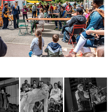
2023
Spectacle de 
jonglage en plein air 
7
"Gadoue"
2013
 d'une 
Concert The Rabbits
théâtre
Photographie de
spectacle en plein
Photographie de
photo de
air de la
concert en plein air
tion du
performance de
pour le concert des
e théâtre
jonglage atypique
Rabbits sur la colline
" à la
"Gadoue" par la
de Miribel - Miribel-
 Saint-
compagnie Le
Jonage, France
l, France
Jardin des Délices,