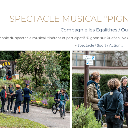
SPECTACLE MUSICAL "PIG
Compagnie les Egalithes / Oul
hie du spectacle musical itinérant et participatif "Pignon sur Rue" en live du
←
Spectacle / Sport / Action...