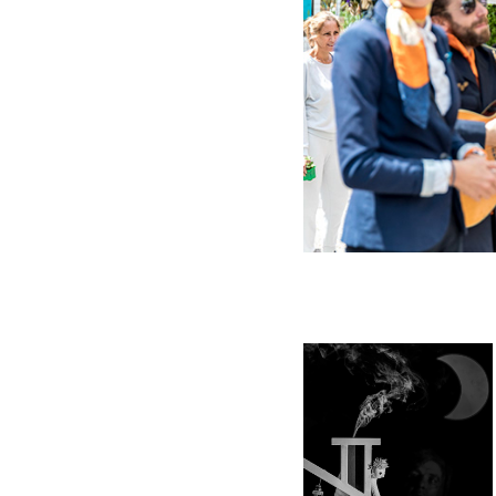
2023
Pièce de théâtre de 
marionnette pour 
enfants
Photographie d'un
spectacle de
marionnette
minimaliste et
contemporain pour
enfants en très basse
lumière - Espace